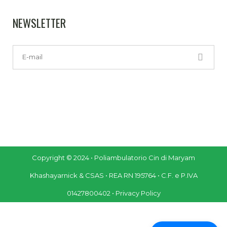
NEWSLETTER
Copyright © 2024 • Poliambulatorio Cin di Maryam
Khashayarnick & CSAS • REA RN 195764 • C.F. e P.IVA
01427800402 •
Privacy Policy