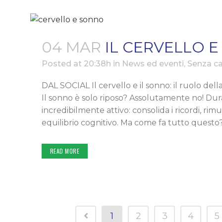
04 MAR
IL CERVELLO E
Posted at 20:38h
in
News ed eventi
,
Senza ca
DAL SOCIAL Il cervello e il sonno: il ruolo del
Il sonno è solo riposo? Assolutamente no! Duran
incredibilmente attivo: consolida i ricordi, rim
equilibrio cognitivo. Ma come fa tutto questo?
READ MORE
1
2
3
4
5