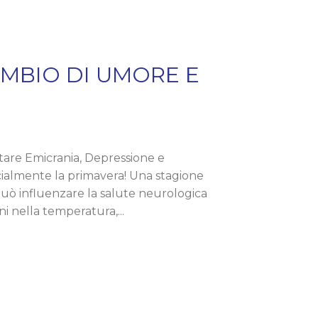
INA LEGALE
LOGIA
MBIO DI UMORE E
PSICHIATRIA
ZIONE
NOLARINGOIATRIA
are Emicrania, Depressione e
EDIA
cialmente la primavera! Una stagione
OGIA
può influenzare la salute neurologica
ni nella temperatura,...
IATRIA
LOGIA
TOLOGIA
GIA