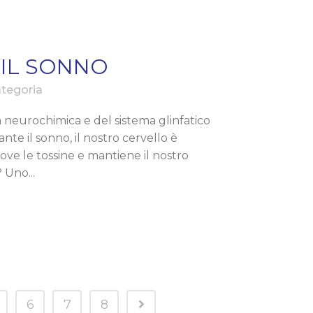
 IL SONNO
tegoria
la neurochimica e del sistema glinfatico
te il sonno, il nostro cervello è
uove le tossine e mantiene il nostro
 Uno...
6
7
8