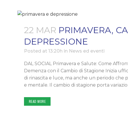
MEDIC
NEURO
22 MAR
PRIMAVERA, CA
NEURO
DEPRESSIONE
NUTRI
Posted at 13:20h
in
News ed eventi
OTORI
DAL SOCIAL Primavera e Salute: Come Affront
ORTOP
Demenza con il Cambio di Stagione Inizia uffi
PODOL
di rinascita e luce, ma anche un periodo che 
e mentale. Il cambio di stagione porta variazio
PSICH
PSICO
READ MORE
REUMA
UROLO