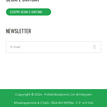
SCOPRI SEGNI E SINTOMI
NEWSLETTER
Copyright © 2024 • Poliambulatorio Cin di Maryam
Khashayarnick & CSAS • REA RN 195764 • C.F. e P.IVA