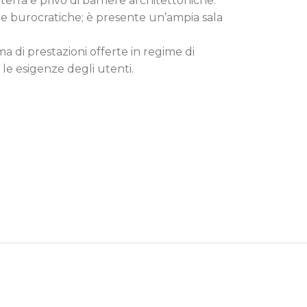
terra e privo di barriere architettoniche.
tiche burocratiche; è presente un’ampia sala
INA LEGALE
LOGIA
 di prestazioni offerte in regime di
 le esigenze degli utenti.
PSICHIATRIA
ZIONE
NOLARINGOIATRIA
EDIA
OGIA
IATRIA
LOGIA
TOLOGIA
GIA