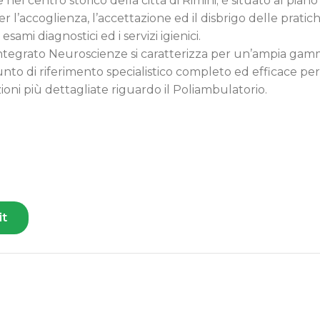
l centro storico della città di Rimini; è situato al piano 
 per l’accoglienza, l’accettazione ed il disbrigo delle pra
MEDIC
sami diagnostici ed i servizi igienici.
NEURO
tegrato Neuroscienze si caratterizza per un’ampia gamma
nto di riferimento specialistico completo ed efficace per
NEURO
ioni più dettagliate riguardo il Poliambulatorio.
NUTRI
OTORI
ORTOP
PODOL
PSICH
it
PSICO
REUMA
UROLO