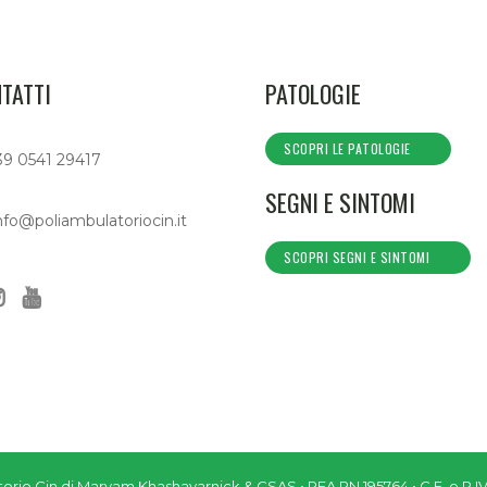
TATTI
PATOLOGIE
SCOPRI LE PATOLOGIE
39 0541 29417
SEGNI E SINTOMI
nfo@poliambulatoriocin.it
SCOPRI SEGNI E SINTOMI
torio Cin di Maryam Khashayarnick & CSAS • REA RN 195764 • C.F. e P.