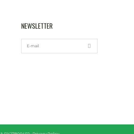
NEWSLETTER
IVA 01427800402 •
Privacy Policy