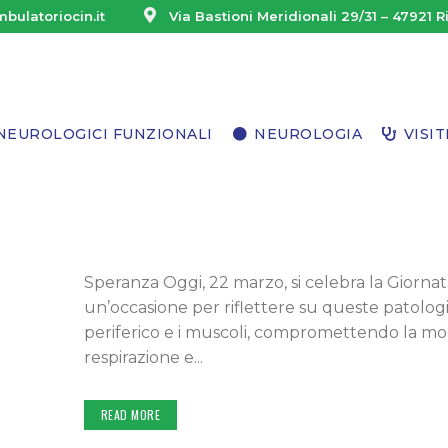
bulatoriocin.it
Via Bastioni Meridionali 29/31 – 47921 R
LinkedIn
YouTube
22 MAR
GIORNATA DEL
NEUROLOGICI FUNZIONALI
NEUROLOGIA
VISIT
NEUROMUSCOLARI 202
Posted at 12:56h
in
News ed eventi
CARDI
CHIRO
DAL SOCIAL Giornata delle Malattie Neuromus
Speranza Oggi, 22 marzo, si celebra la Giorna
CHIRU
un’occasione per riflettere su queste patologi
ENDOC
periferico e i muscoli, compromettendo la mobil
respirazione e...
FISIAT
GINEC
READ MORE
MEDIC