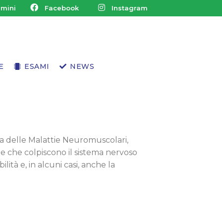
imini
Facebook
Instagram
LE MALATTIE
E
ESAMI
NEWS
5
OLOGIA
BIOFEEDBACK
PRATICA
ECOGRAFIA
colari 2025: Informazione, Ricerca e
ta delle Malattie Neuromuscolari,
RGIA VERTEBRO SPINALE
ELETTROMIOGRAFIA
e che colpiscono il sistema nervoso
RINOLOGIA
TEST NEUROPSICOLOGICO
ità e, in alcuni casi, anche la
RIA
TEST PSICOLOGICO
OLOGIA
ESAMI STRUMENTALI
INA DEL LAVORO