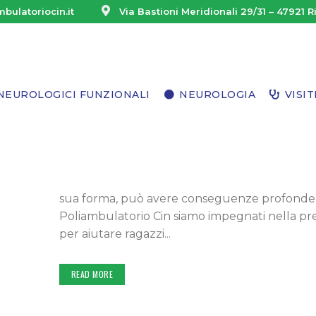
bulatoriocin.it
Via Bastioni Meridionali 29/31 – 47921 R
LinkedIn
YouTube
16 FEB
GIORNATA NAZ
NEUROLOGICI FUNZIONALI
NEUROLOGIA
VISIT
BULLISMO E CYBERBU
Posted at 23:58h
in
News ed eventi
CARDI
DAL SOCIAL Giornata Nazionale contro Bullis
CHIRO
benessere mentale dei nostri giovani è una respo
sua forma, può avere conseguenze profonde su
CHIRU
Poliambulatorio Cin siamo impegnati nella pr
ENDOC
per aiutare ragazzi...
FISIAT
READ MORE
GINEC
MEDIC