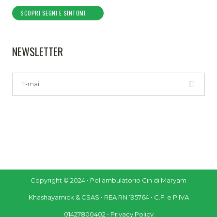
SCOPRI SEGNI E SINTOMI
NEWSLETTER
Copyright © 2024 • Poliambulatorio Cin di Maryam
Khashayarnick & CSAS • REA RN 195764 • C.F. e P.IVA
01427800402 •
Privacy Policy